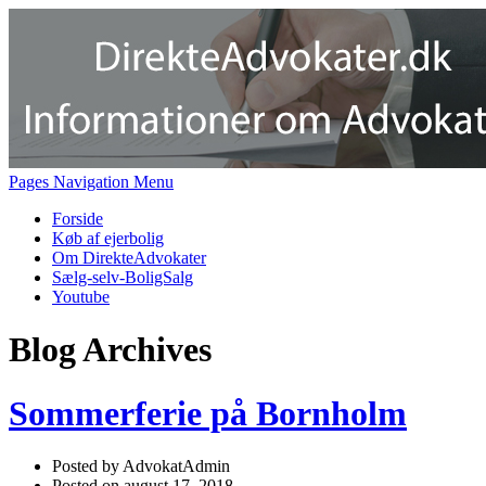
Pages Navigation Menu
Forside
Køb af ejerbolig
Om DirekteAdvokater
Sælg-selv-BoligSalg
Youtube
Blog Archives
Sommerferie på Bornholm
Posted by AdvokatAdmin
Posted on august 17, 2018