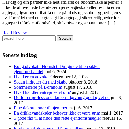
Har dig og din partner ikke helt afklaret de økonomiske aspekter, i
tilfælde af uventede hændelser i jeres ægteskab eller liv? Så er en
ægtepagt løsningen til at få dette på plads og skabe tryghed i jeres
liv. Formålet med en ægtepagt En ægtepagt sikrer rettigheder for
ægtepar i tilfælde af dødsfald, skilsmisser og separationer. […]
Read Review
Seneste indlæg
Boligadvokat i Hornslet: Din guide til en sikker
ejendomshandel
juni 6, 2024
Hvad er en advokat?
december 12, 2018
Sådan indretter du med skabe
oktober 8, 2018
Sommerferie på Bornholm
august 17, 2018
Hvad handler entrepriseret om?
august 3, 2017
Derfor er professionel køberrådgivning godt givet ud
juni 9,
2017
Fine dekorationer til hjemmet
maj 16, 2017
En drikkevandskøler behøver ikke at være grim
maj 1, 2017
5 gode råd til at finde den rette ejendomsmægler
februar 16,
2017
Find din lokale advokat i Nordsjælland
august 17, 2016