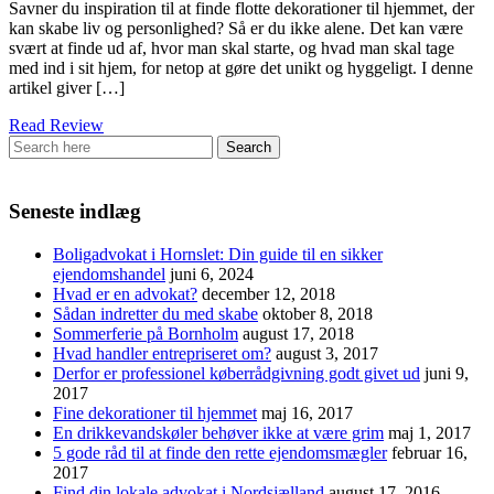
Savner du inspiration til at finde flotte dekorationer til hjemmet, der
kan skabe liv og personlighed? Så er du ikke alene. Det kan være
svært at finde ud af, hvor man skal starte, og hvad man skal tage
med ind i sit hjem, for netop at gøre det unikt og hyggeligt. I denne
artikel giver […]
Read Review
Seneste indlæg
Boligadvokat i Hornslet: Din guide til en sikker
ejendomshandel
juni 6, 2024
Hvad er en advokat?
december 12, 2018
Sådan indretter du med skabe
oktober 8, 2018
Sommerferie på Bornholm
august 17, 2018
Hvad handler entrepriseret om?
august 3, 2017
Derfor er professionel køberrådgivning godt givet ud
juni 9,
2017
Fine dekorationer til hjemmet
maj 16, 2017
En drikkevandskøler behøver ikke at være grim
maj 1, 2017
5 gode råd til at finde den rette ejendomsmægler
februar 16,
2017
Find din lokale advokat i Nordsjælland
august 17, 2016