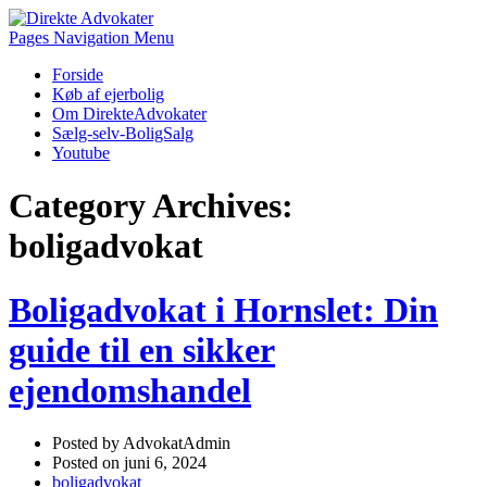
Pages Navigation Menu
Forside
Køb af ejerbolig
Om DirekteAdvokater
Sælg-selv-BoligSalg
Youtube
Category Archives:
boligadvokat
Boligadvokat i Hornslet: Din
guide til en sikker
ejendomshandel
Posted by AdvokatAdmin
Posted on juni 6, 2024
boligadvokat