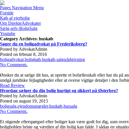
Pages Navigation Menu
Forside
Køb af ejerbolig
Om DirekteAdvokater
Sælg-selv-BoligSalg
Youtube
Category Archives: huskøb
Søger du en boligadvokat på Frederiksberg?
Posted by AdvokatAdmin
Posted on februar 8, 2016
boligadvokat
,
boligkøb
,
huskøb
,
salgsrådgivning
No Comments.
Ønsker du at sælge dit hus, at oprette et bofællesskab eller har du på a
undgå juridiske fejlagtigheder eller at overse vigtige detaljer i den for
Read Review
Hvordan sælger du din bolig hurtigt og sikkert på Østerbro?
Posted by AdvokatAdmin
Posted on august 19, 2015
boligsalg
,
ejendomsmægler
,
huskøb
,
hussalg
No Comments.
Et stigende efterspørgsel efter boliger kan være godt for dig, som overv
boligboblen briste og værdien af din bolig kan falde. I sådan en situat