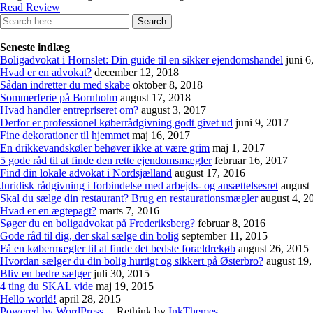
Read Review
Seneste indlæg
Boligadvokat i Hornslet: Din guide til en sikker ejendomshandel
juni 6
Hvad er en advokat?
december 12, 2018
Sådan indretter du med skabe
oktober 8, 2018
Sommerferie på Bornholm
august 17, 2018
Hvad handler entrepriseret om?
august 3, 2017
Derfor er professionel køberrådgivning godt givet ud
juni 9, 2017
Fine dekorationer til hjemmet
maj 16, 2017
En drikkevandskøler behøver ikke at være grim
maj 1, 2017
5 gode råd til at finde den rette ejendomsmægler
februar 16, 2017
Find din lokale advokat i Nordsjælland
august 17, 2016
Juridisk rådgivning i forbindelse med arbejds- og ansættelsesret
august
Skal du sælge din restaurant? Brug en restaurationsmægler
august 4, 2
Hvad er en ægtepagt?
marts 7, 2016
Søger du en boligadvokat på Frederiksberg?
februar 8, 2016
Gode råd til dig, der skal sælge din bolig
september 11, 2015
Få en købermægler til at finde det bedste forældrekøb
august 26, 2015
Hvordan sælger du din bolig hurtigt og sikkert på Østerbro?
august 19
Bliv en bedre sælger
juli 30, 2015
4 ting du SKAL vide
maj 19, 2015
Hello world!
april 28, 2015
Powered by WordPress
|
Rethink by
InkThemes
.